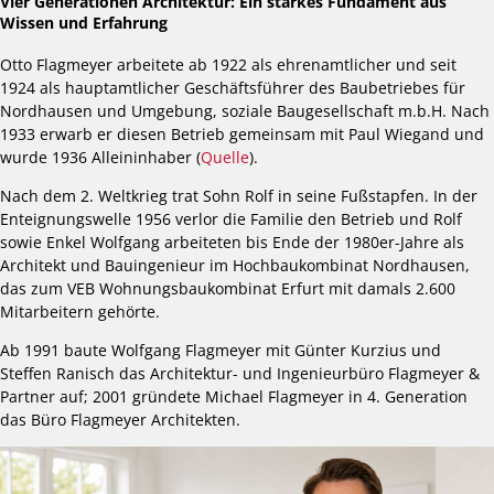
Vier Generationen Architektur: Ein starkes Fundament aus
Wissen und Erfahrung
Otto Flagmeyer arbeitete ab 1922 als ehrenamtlicher und seit
1924 als hauptamtlicher Geschäftsführer des Baubetriebes für
Nordhausen und Umgebung, soziale Baugesellschaft m.b.H. Nach
1933 erwarb er diesen Betrieb gemeinsam mit Paul Wiegand und
wurde 1936 Alleininhaber (
Quelle
).
Nach dem 2. Weltkrieg trat Sohn Rolf in seine Fußstapfen. In der
Enteignungswelle 1956 verlor die Familie den Betrieb und Rolf
sowie Enkel Wolfgang arbeiteten bis Ende der 1980er-Jahre als
Architekt und Bauingenieur im Hochbaukombinat Nordhausen,
das zum VEB Wohnungsbaukombinat Erfurt mit damals 2.600
Mitarbeitern gehörte.
Ab 1991 baute Wolfgang Flagmeyer mit Günter Kurzius und
Steffen Ranisch das Architektur- und Ingenieurbüro Flagmeyer &
Partner auf; 2001 gründete Michael Flagmeyer in 4. Generation
das Büro Flagmeyer Architekten.