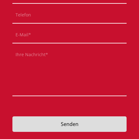
Telefon
Pflichtfeld
E-Mail
*
Pflichtfeld
Ihre Nachricht
*
Senden