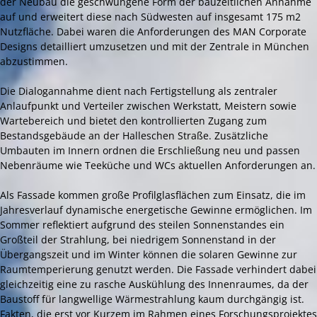
der Neubau die geschwungene Form der bauzeitlichen Annahme
auf und erweitert diese nach Südwesten auf insgesamt 175 m2
Nutzfläche. Dabei waren die Anforderungen des MAN Corporate
Designs detailliert umzusetzen und mit der Zentrale in München
abzustimmen.
Die Dialogannahme dient nach Fertigstellung als zentraler
Anlaufpunkt und Verteiler zwischen Werkstatt, Meistern sowie
Wartebereich und bietet den kontrollierten Zugang zum
Bestandsgebäude an der Halleschen Straße. Zusätzliche
Umbauten im Innern ordnen die Erschließung neu und passen
Nebenräume wie Teeküche und WCs aktuellen Anforderungen an.
Als Fassade kommen große Profilglasflächen zum Einsatz, die im
Jahresverlauf dynamische energetische Gewinne ermöglichen. Im
Sommer reflektiert aufgrund des steilen Sonnenstandes ein
Großteil der Strahlung, bei niedrigem Sonnenstand in der
Übergangszeit und im Winter können die solaren Gewinne zur
Raumtemperierung genutzt werden. Die Fassade verhindert dabei
gleichzeitig eine zu rasche Auskühlung des Innenraumes, da der
Baustoff für langwellige Wärmestrahlung kaum durchgängig ist.
Fakten, die erst vor Kurzem im Rahmen eines Forschungsprojektes