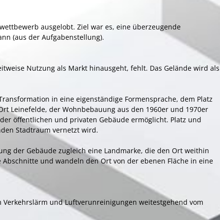
enwettbewerb ausgelobt. Ziel war es, eine überzeugende
kann (aus der Aufgabenstellung).
 zeitweise Nutzung als Markt hinausgeht, fehlt. Das Gelände wird als
ransformation in eine eigenständige Formensprache, dem Platz
n Ort Leinefelde, der Wohnbebauung aus den 1960er und 1970er
er öffentlichen und privaten Gebäude ermöglicht. Platz und
den Stadtraum vernetzt wird.
ung der Gebäude zugleich eine Landmarke, die den Ort weithin
e Abschnitte und wandeln den Ort von der ebenen Fläche in eine
um Verkehrslärm und Luftverunreinigungen weitestgehend vom