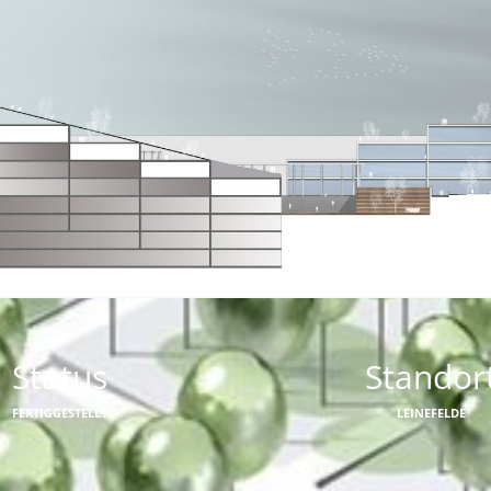
Status
Standor
FERTIGGESTELLT
LEINEFELDE