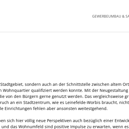
Navigation übersp
GEWERBE
UMBAU & S
l im Stadtgebiet, sondern auch an der Schnittstelle zwischen altem
Wohnquartier qualifiziert werden konnte. Mit der Neugestaltung 
 die von den Bürgern gerne genutzt werden. Das vergleichsweise gro
h an ein Stadtzentrum, wie es Leinefelde-Worbis braucht, nicht g
ale Einrichtungen fehlen aber ansonsten weitestgehend.
en sich hier völlig neue Perspektiven auch bezüglich einer Entwic
nd das Wohnumfeld sind positive Impulse zu erwarten, wenn es ge