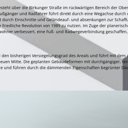
esteht über die Birkunger Straße im rückwärtigen Bereich der Obe
ußgänger und Radfahrer führt direkt durch eine Wegachse durch 
t durch Einschnitte und Geländeauf- und absenkungen zur Schaffun
ie friedliche Revolution von 1989 zu nutzen. Im Zuge der planeris
Bewohner verbessert, eine Fuß- und Radwegeverbindung geschaffen,
il den bisherigen Versiegelungsgrad des Areals und führt mit dem
 neuen Mitte. Die geplanten Gebäudeformen mit durchgängiger, te
etze und führen durch die dämmenden Eigenschaften begrünter Däc