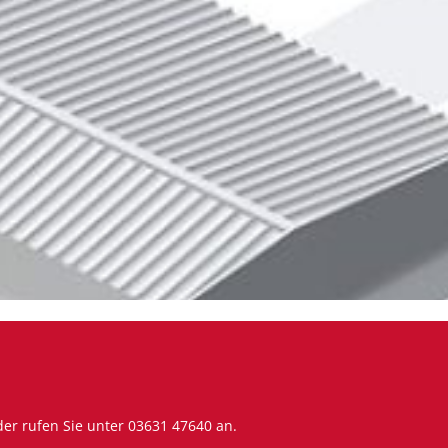
er rufen Sie unter
03631 47640
an.