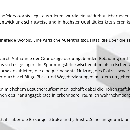
Leinefelde-Worbis liegt, auszuloten, wurde ein städtebaulicher Ide
e Entwicklung schrittweise und in höchster Qualität konkretisieren 
Leinefelde-Worbis. Eine wirkliche Aufenthaltsqualität, die über die
es, durch Aufnahme der Grundzüge der umgebenden Bebauung und T
aus soll es gelingen, im Spannungsfeld zwischen dem historische
me anzubieten, die eine permanente Nutzung des Platzes sowie d
 durch vielfältige Blick- und Wegebeziehungen mit dem umgeben
en mit hohem Besucheraufkommen, schafft dabei die Höhenstaffel
Flächen des Planungsgebietes in erkennbare, räumlich wahrnehmbar
chaft“ über die Birkunger Straße und Jahnstraße herumgeführt, 