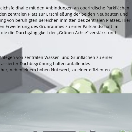
reichsfeldhalle mit den Anbindungen an oberirdische Parkflächen
den zentralen Platz zur Erschließung der beiden Neubauten und
g von beruhigten Bereichen inmitten des zentralen Platzes. Hier
chen Erweiterung des Grünraumes zu einer Parklandschaft im
 die die Durchgängigkeit der „Grünen Achse“ verstärkt und
 Anlegen von zentralen Wasser- und Grünflächen zu einer
rrassierter Dachbegrünung halten anfallendes
her, neben einem hohen Nutzwert, zu einer effizienten