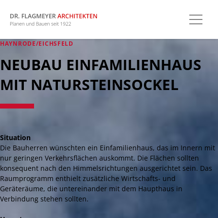
HAYNRODE/EICHSFELD
NEUBAU EINFAMILIENHAUS
MIT NATURSTEINSOCKEL
Situation
Die Bauherren wünschten ein Einfamilienhaus, das im Innern mit
nur geringen Verkehrsflächen auskommt. Die Flächen sollten
konsequent nach den Himmelsrichtungen ausgerichtet sein. Das
Raumprogramm enthielt zusätzliche Wirtschafts- und
Geräteräume, die untereinander mit dem Haupthaus in
Verbindung stehen sollten.