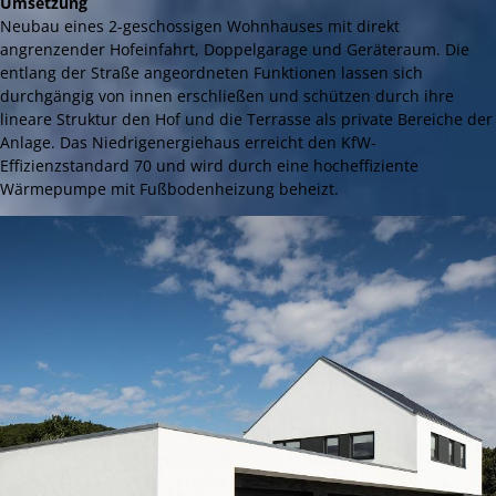
Umsetzung
Neubau eines 2-geschossigen Wohnhauses mit direkt
angrenzender Hofeinfahrt, Doppelgarage und Geräteraum. Die
entlang der Straße angeordneten Funktionen lassen sich
durchgängig von innen erschließen und schützen durch ihre
lineare Struktur den Hof und die Terrasse als private Bereiche der
Anlage. Das Niedrigenergiehaus erreicht den KfW-
Effizienzstandard 70 und wird durch eine hocheffiziente
Wärmepumpe mit Fußbodenheizung beheizt.